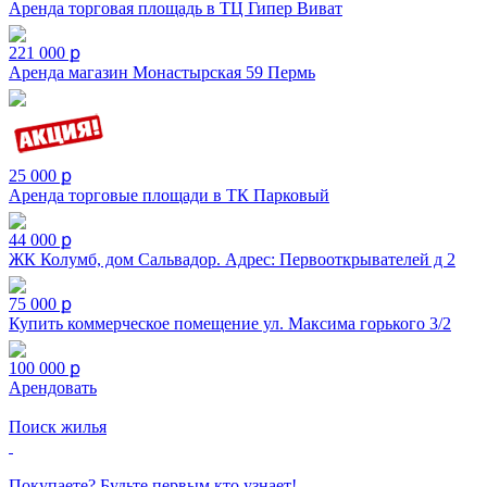
Аренда торговая площадь в ТЦ Гипер Виват
221 000 ք
Аренда магазин Монастырская 59 Пермь
25 000 ք
Аренда торговые площади в ТК Парковый
44 000 ք
ЖК Колумб, дом Сальвадор. Адрес: Первооткрывателей д 2
75 000 ք
Купить коммерческое помещение ул. Максима горького 3/2
100 000 ք
Арендовать
Поиск жилья
Покупаете? Будьте первым кто узнает!